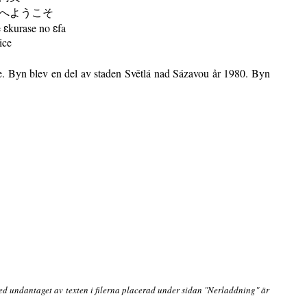
へようこそ
ɛkurase no ɛfa
ice
ce. Byn blev en del av staden Světlá nad Sázavou år 1980. Byn
ed undantaget av texten i filerna placerad under sidan "Nerladdning" är