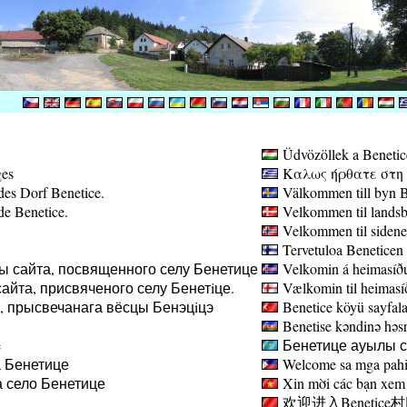
Üdvözöllek a Benetic
ges
Καλως ήρθατε στη σ
des Dorf Benetice.
Välkommen till byn B
de Benetice.
Velkommen til landsb
Velkommen til sidene
Tervetuloa Beneticen 
ы сайта, посвященного селу Бенетице
Velkomin á heimasíðu
айта, присвяченого селу Бенетiце.
Vælkomin til heimasíð
а, прысвечанага вёсцы Бенэцiцэ
Benetice köyü sayfala
Benetise kəndinə həsr 
e
Бенетице ауылы са
 Бенетице
Welcome sa mga pahin
 село Бенетице
Xin mời các bạn xem 
欢迎进入Benetice