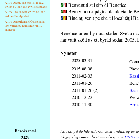
Allow Arabic and Persian in text
Benvenuti sul sito di Benetice
writen by latin and cyrillic alphabet
Bem vindo à página da aldeia de Be
Allow Thai in text writen by latin
and cyrillic alphabet
Bine aţi venit pe site-ul localităţii B
Allow Armenian and Georgian in
text writen by latin and cyrillic
alphabet
Benetice är en by nära staden Světlá n
har varit skött av ett byråd sedan 2005.
Nyheter
2025-03-31
Conta
2015-08-08
Phot
2011-02-03
Kaza
2011-01-26
Benet
2011-01-26 (2)
Bash
2010-12-22
We wi
2010-11-30
Arme
Besöksantal
All text på de här sidorna, med undantag av t
9128
tillgängliga under bestämmelserna av
GNU Fre