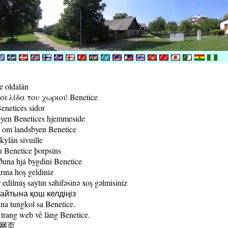
e oldalán
ελίδα του χωριού Benetice
enetices sidor
yen Benetices hjemmeside
 om landsbyen Benetice
kylän sivuille
 Benetice þorpsins
una hjá bygdini Benetice
rına hoş geldiniz
edilmiş saytın səhifəsinə xoş gəlmisiniz
йтына қош келдіңіз
a tungkol sa Benetice.
trang web về làng Benetice.
村网页