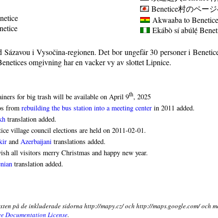
Benetice
村のページ
netice
Akwaaba to Benetice 
enetice
Ekábò sí abúlẹ́
Benet
ad Sázavou i Vysočina-regionen. Det bor ungefär 30 personer i Beneti
 Benetices omgivning har en vacker vy av slottet Lipnice.
th
iners for big trash will be available on April 9
, 2025
os from
rebuilding the bus station into a meeting center
in 2011 added.
kh
translation added.
ice village council elections are held on 2011-02-01.
kir
and
Azerbaijani
translations added.
sh all visitors merry Christmas and happy new year.
nian
translation added.
exten på de inkluderade sidorna http://mapy.cz/ och http://maps.google.com/ och m
e Documentation License
.