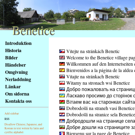
Benetice
Benetice
Na
Introduktion
obsah
Historia
Vítejte na stránkách Benetic
stránky
Bilder
Welcome to the Benetice village pa
Klávesové
Willkommen auf den Internetseiten 
Händelser
zkratky
Bienvenidos a la página de la aldea 
na
Omgivning
Vítajte na stránkach Benetíc
tomto
Nerladdning
Witamy na stronach wsi Benetice
webu
Länkar
Добро пожаловать на страниц
-
Om sidorna
Ласкаво просимо до сторінок с
základní
Kontakta oss
Вiтаем вас на старонках сайт
Hlavní
Dobrodošli na straneh vasi Benetice
strana
Dobrodošli na stranice sela Benetic
Add sidebar
RSS
Добродошли на странице села
Disallow Chinese, Japanese, and
Добре дошли на страниците за
Korean in text writen by latin and
cyrillic alphabet
Bienvenu sur la page de Benetice