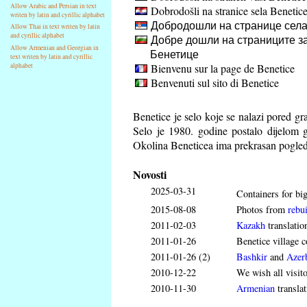
Allow Arabic and Persian in text
Dobrodošli na stranice sela Benetic
writen by latin and cyrillic alphabet
Добродошли на странице села
Allow Thai in text writen by latin
and cyrillic alphabet
Добре дошли на страниците за
Allow Armenian and Georgian in
Бенетице
text writen by latin and cyrillic
Bienvenu sur la page de Benetice
alphabet
Benvenuti sul sito di Benetice
Benetice je selo koje se nalazi pored g
Selo je 1980. godine postalo dijelom 
Okolina Beneticea ima prekrasan pogled
Novosti
2025-03-31
Containers for big
2015-08-08
Photos from
rebui
2011-02-03
Kazakh
translatio
2011-01-26
Benetice village c
2011-01-26 (2)
Bashkir
and
Azerb
2010-12-22
We wish all visit
2010-11-30
Armenian
translat