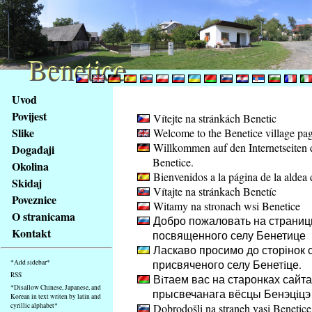
Benetice
Benetice
Na
Uvod
obsah
Povijest
Vítejte na stránkách Benetic
stránky
Slike
Welcome to the Benetice village pa
Klávesové
Willkommen auf den Internetseiten 
Događaji
zkratky
Benetice.
na
Okolina
Bienvenidos a la página de la aldea 
tomto
Skidaj
Vítajte na stránkach Benetíc
webu
Poveznice
Witamy na stronach wsi Benetice
-
O stranicama
Добро пожаловать на страниц
základní
Kontakt
посвященного селу Бенетице
Hlavní
Ласкаво просимо до сторінок с
strana
присвяченого селу Бенетiце.
*Add sidebar*
RSS
Вiтаем вас на старонках сайта
*Disallow Chinese, Japanese, and
прысвечанага вёсцы Бенэцiцэ
Korean in text writen by latin and
cyrillic alphabet*
Dobrodošli na straneh vasi Benetice