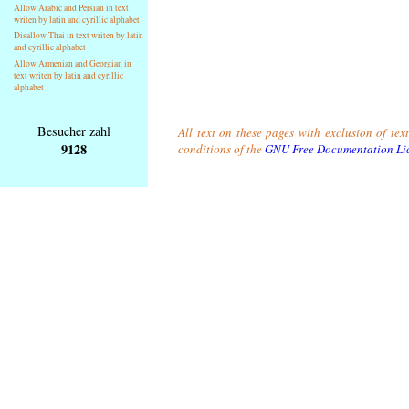
Allow Arabic and Persian in text
writen by latin and cyrillic alphabet
Disallow Thai in text writen by latin
and cyrillic alphabet
Allow Armenian and Georgian in
text writen by latin and cyrillic
alphabet
Besucher zahl
All text on these pages with exclusion of tex
9128
conditions of the
GNU Free Documentation Li