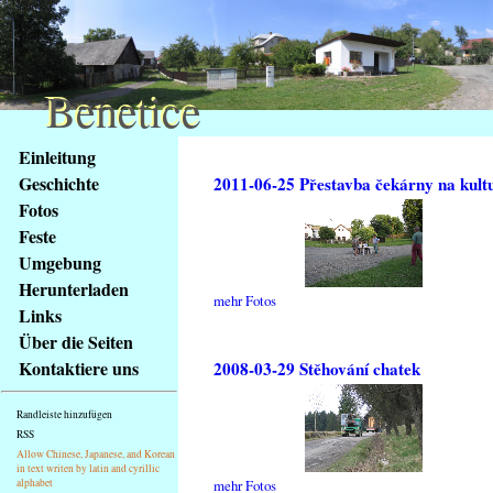
Benetice
Benetice
Na
Einleitung
obsah
Geschichte
2011-06-25 Přestavba čekárny na kult
stránky
Fotos
Klávesové
Feste
zkratky
na
Umgebung
tomto
Herunterladen
mehr Fotos
webu
Links
-
Über die Seiten
základní
Kontaktiere uns
2008-03-29 Stěhování chatek
Hlavní
strana
Randleiste hinzufügen
RSS
Allow Chinese, Japanese, and Korean
in text writen by latin and cyrillic
alphabet
mehr Fotos