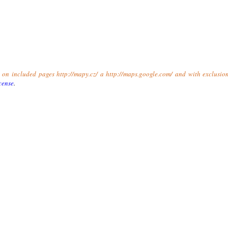
t on included pages http://mapy.cz/ a http://maps.google.com/ and with exclusio
cense
.