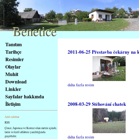
Benetice
Benetice
Na
Tanıtım
obsah
Tarihçe
2011-06-25 Přestavba čekárny na 
stránky
Resimler
Klávesové
Olaylar
zkratky
na
Muhit
tomto
Download
daha fazla resim
webu
Linkler
-
Sayfalar hakkında
základní
İletişim
2008-03-29 Stěhování chatek
Hlavní
strana
Add sidebar
RSS
Çince, Japonca ve Korece olan metin içinde,
latin ve kiril alfabesi yazıldığında
geçerlidir.
daha fazla resim