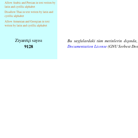
Allow Arabic and Persian in text writen by
latin and cyrillic alphabet
Disallow Thai in text writen by latin and
cyrillic alphabet
Allow Armenian and Georgian in text
writen by latin and cyrillic alphabet
Ziyaretçi sayısı
Bu sayfalardaki tüm metinlerin dışında,
9128
Documentation License
(GNU Serbest Dosy