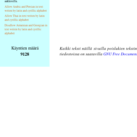
aakkosilla.
Allow Arabic and Persian in text
writen by latin and cyrillic alphabet
Allow Thai in text writen by latin
and cyrillic alphabet
Disallow Armenian and Georgian in
text writen by latin and cyrillic
alphabet
Käyntien määrä
Kaikki teksti näillä sivuilla poislukien teksti
9128
tiedostoissa on saatavilla
GNU Free Document