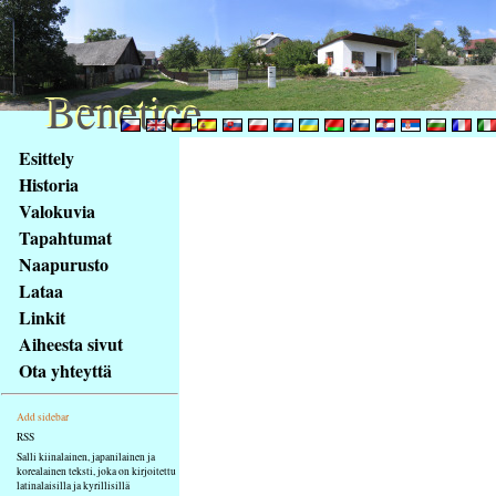
Benetice
Benetice
Na
Esittely
obsah
Historia
stránky
Valokuvia
Klávesové
Tapahtumat
zkratky
na
Naapurusto
tomto
Lataa
webu
Linkit
-
Aiheesta sivut
základní
Ota yhteyttä
Hlavní
strana
Add sidebar
RSS
Salli kiinalainen, japanilainen ja
korealainen teksti, joka on kirjoitettu
latinalaisilla ja kyrillisillä