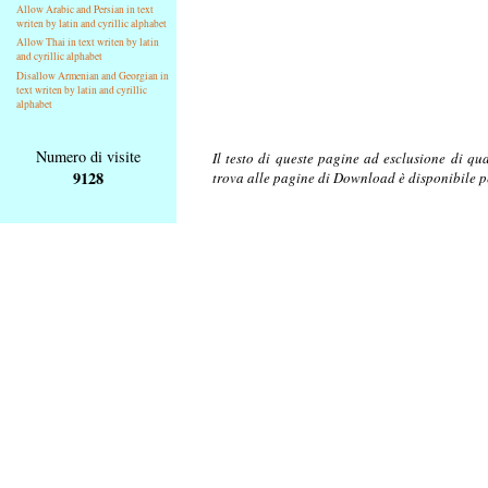
Allow Arabic and Persian in text
writen by latin and cyrillic alphabet
Allow Thai in text writen by latin
and cyrillic alphabet
Disallow Armenian and Georgian in
text writen by latin and cyrillic
alphabet
Numero di visite
Il testo di queste pagine ad esclusione di qu
9128
trova alle pagine di Download è disponibile 