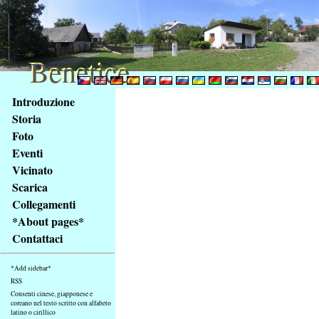
Benetice
Benetice
Na
Introduzione
obsah
Storia
stránky
Foto
Klávesové
Eventi
zkratky
na
Vicinato
tomto
Scarica
webu
Collegamenti
-
*About pages*
základní
Contattaci
Hlavní
strana
*Add sidebar*
RSS
Consenti cinese, giapponese e
coreano nel testo scritto con alfabeto
latino o cirillico