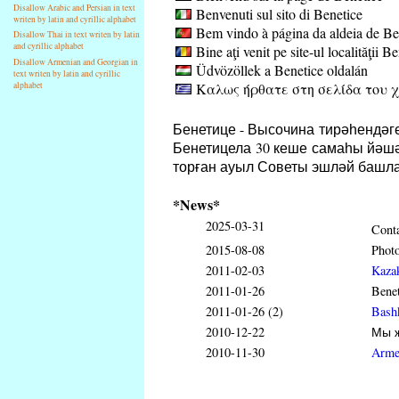
Disallow Arabic and Persian in text
Benvenuti sul sito di Benetice
writen by latin and cyrillic alphabet
Bem vindo à página da aldeia de Be
Disallow Thai in text writen by latin
and cyrillic alphabet
Bine aţi venit pe site-ul localităţii B
Disallow Armenian and Georgian in
Üdvözöllek a Benetice oldalán
text writen by latin and cyrillic
Καλως ήρθατε στη σελίδα του χ
alphabet
Бенетице - Высочина тирәһендәг
Бенетицела 30 кеше самаһы йәшә
торған ауыл Советы эшләй башла
*News*
2025-03-31
Conta
2015-08-08
Phot
2011-02-03
Kaza
2011-01-26
Benet
2011-01-26 (2)
Bash
2010-12-22
Мы ж
2010-11-30
Arme