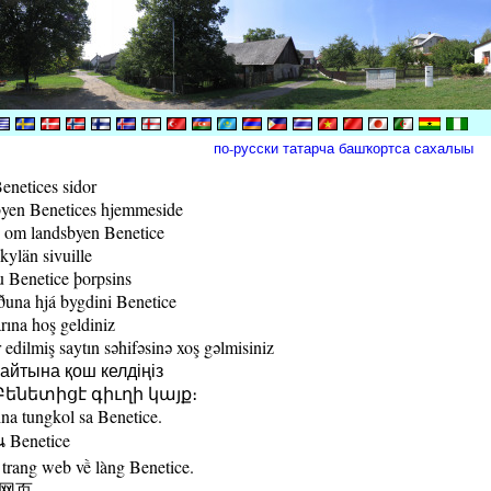
по-русски
татарча
башҡортса
сахалыы
enetices sidor
yen Benetices hjemmeside
 om landsbyen Benetice
kylän sivuille
 Benetice þorpsins
una hjá bygdini Benetice
rına hoş geldiniz
edilmiş saytın səhifəsinə xoş gəlmisiniz
йтына қош келдіңіз
ենետիցէ գիւղի կայք։
a tungkol sa Benetice.
น Benetice
trang web về làng Benetice.
村网页