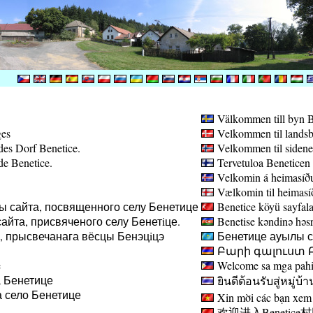
Välkommen till byn B
ges
Velkommen til landsb
des Dorf Benetice.
Velkommen til sidene
de Benetice.
Tervetuloa Beneticen 
Velkomin á heimasíðu
Vælkomin til heimasíð
ы сайта, посвященного селу Бенетице
Benetice köyü sayfala
айта, присвяченого селу Бенетiце.
Benetise kəndinə həsr 
а, прысвечанага вёсцы Бенэцiцэ
Бенетице ауылы са
Բարի գալուստ Բ
e
Welcome sa mga pahin
 Бенетице
ยินดีต้อนรับสู่หมู่บ้า
 село Бенетице
Xin mời các bạn xem 
欢迎进入Benetice