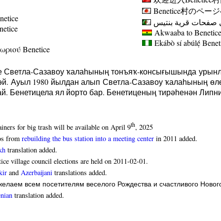
Benetice
村のページ
netice
 صفحات قرية بنتيس
enetice
Akwaaba to Benetice 
Ekábò sí abúlẹ́
Benet
ωριού Benetice
е Светла-Сазавоу ҡалаһының тонъяҡ-консығышында урынла
й. Ауыл 1980 йылдан алып Светла-Сазавоу ҡалаһының өлө
й. Бенетицела ял йорто бар. Бенетиценың тирәһенән Липн
th
iners for big trash will be available on April 9
, 2025
os from
rebuilding the bus station into a meeting center
in 2011 added.
kh
translation added.
ice village council elections are held on 2011-02-01.
kir
and
Azerbaijani
translations added.
елаем всем посетителям веселого Рождества и счастливого Нового
nian
translation added.