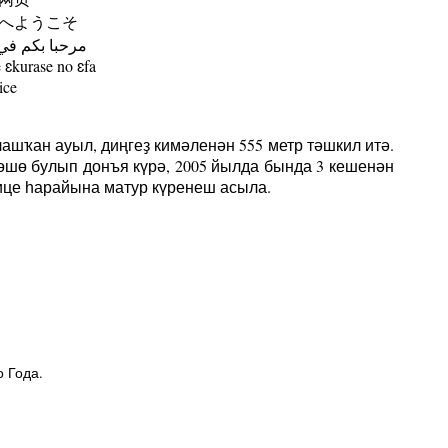
へようこそ
مرحبا بكم في
ɛkurase no ɛfa
ice
шҡан ауыл, диңгеҙ кимәленән 555 метр тәшкил итә.
шө булып донъя күрә, 2005 йылда бында 3 кешенән
ице һарайына матур күренеш асыла.
 Года.