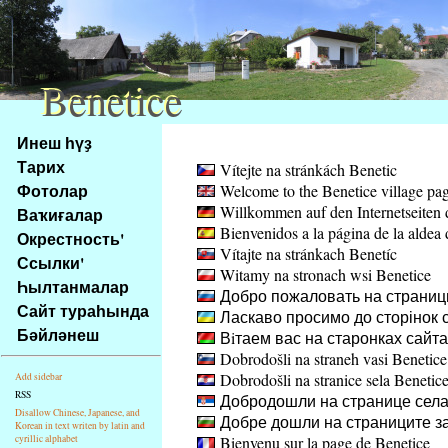
Benetice
Benetice
Na
Инеш һүҙ
obsah
Тарих
Vítejte na stránkách Benetic
stránky
Фотолар
Welcome to the Benetice village pa
Klávesové
Willkommen auf den Internetseiten 
Ваҡиғалар
zkratky
Bienvenidos a la página de la aldea 
na
Окрестность'
Vítajte na stránkach Benetíc
tomto
Ссылки'
Witamy na stronach wsi Benetice
webu
Һылтанмалар
Добро пожаловать на страниц
-
Сайт тураһында
Ласкаво просимо до сторінок с
základní
Бәйләнеш
Вiтаем вас на старонках сайт
Hlavní
Dobrodošli na straneh vasi Benetice
strana
Dobrodošli na stranice sela Benetic
Add sidebar
RSS
Добродошли на странице села
Disallow Chinese, Japanese, and
Добре дошли на страниците за
Korean in text writen by latin and
cyrillic alphabet
Bienvenu sur la page de Benetice