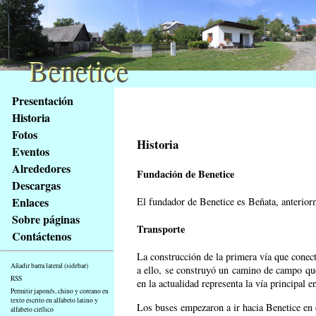
Benetice
Benetice
Na
Presentación
obsah
Historia
stránky
Fotos
Klávesové
Historia
Eventos
zkratky
na
Alrededores
Fundación de Benetice
tomto
Descargas
webu
Enlaces
El fundador de Benetice es Beňata,
anteriorm
-
Sobre páginas
základní
Transporte
Contáctenos
Hlavní
strana
La construcción de la primera vía que conect
Añadir barra lateral (sidebar)
a ello, se construyó un camino de campo que
RSS
en la actualidad representa la vía principal
Permitir japonés, chino y coreano en
texto escrito en alfabeto latino y
Los buses empezaron a ir hacia Benetice en
alfabeto cirílico