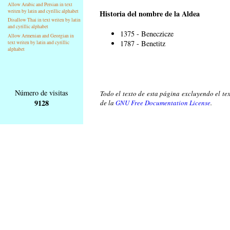
Allow Arabic and Persian in text
writen by latin and cyrillic alphabet
Historia del nombre de la Aldea
Disallow Thai in text writen by latin
and cyrillic alphabet
1375 - Beneczicze
Allow Armenian and Georgian in
1787 - Benetitz
text writen by latin and cyrillic
alphabet
Número de visitas
Todo el texto de esta página excluyendo el tex
9128
de la
GNU Free Documentation License
.