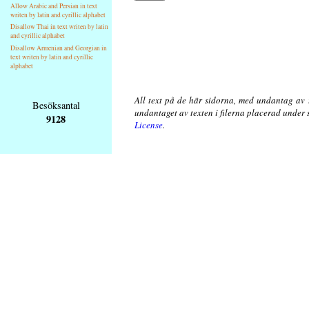
Allow Arabic and Persian in text
writen by latin and cyrillic alphabet
Disallow Thai in text writen by latin
and cyrillic alphabet
Disallow Armenian and Georgian in
text writen by latin and cyrillic
alphabet
All text på de här sidorna, med undantag av 
Besöksantal
undantaget av texten i filerna placerad under
9128
License
.