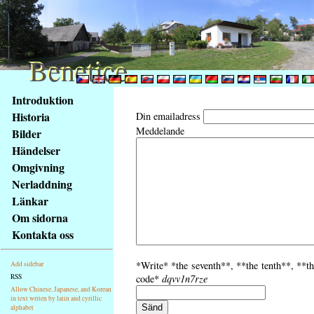
Benetice
Benetice
Na
Introduktion
obsah
Historia
Din emailadress
stránky
Meddelande
Bilder
Klávesové
Händelser
zkratky
na
Omgivning
tomto
Nerladdning
webu
Länkar
-
Om sidorna
základní
Kontakta oss
Hlavní
strana
*Write* *the seventh**, **the tenth**, **th
Add sidebar
RSS
code*
dqvv1n7rze
Allow Chinese, Japanese, and Korean
in text writen by latin and cyrillic
alphabet