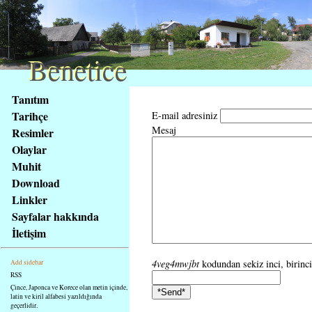
Benetice
Benetice
Na
Tanıtım
obsah
Tarihçe
E-mail adresiniz
stránky
Mesaj
Resimler
Klávesové
Olaylar
zkratky
na
Muhit
tomto
Download
webu
Linkler
-
Sayfalar hakkında
základní
İletişim
Hlavní
strana
4veg4mwjbt
kodundan sekiz inci, birinci,
Add sidebar
RSS
Çince, Japonca ve Korece olan metin içinde,
latin ve kiril alfabesi yazıldığında
geçerlidir.