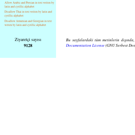
Allow Arabic and Persian in text writen by
latin and cyrillic alphabet
Disallow Thai in text writen by latin and
cyrillic alphabet
Disallow Armenian and Georgian in text
writen by latin and cyrillic alphabet
Ziyaretçi sayısı
Bu sayfalardaki tüm metinlerin dışında,
9128
Documentation License
(GNU Serbest Dosy