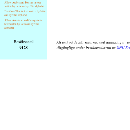
Allow Arabic and Persian in text
writen by latin and cyrillic alphabet
Disallow Thai in text writen by latin
and cyrillic alphabet
Allow Armenian and Georgian in
text writen by latin and cyrillic
alphabet
Besöksantal
All text på de här sidorna, med undantag av t
9128
tillgängliga under bestämmelserna av
GNU Fre