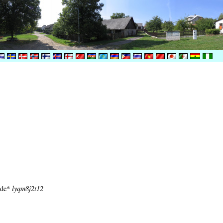
code*
lyqm8j2t12