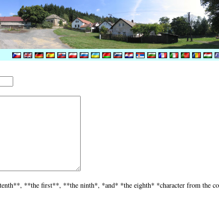
tenth**, **the first**, **the ninth*, *and* *the eighth* *character from the 