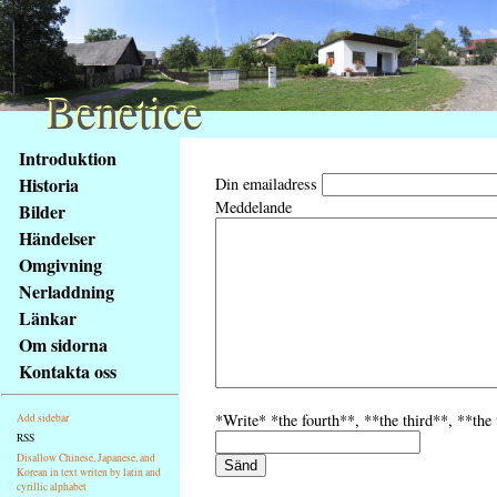
Benetice
Benetice
Na
Introduktion
obsah
Historia
Din emailadress
stránky
Meddelande
Bilder
Klávesové
Händelser
zkratky
na
Omgivning
tomto
Nerladdning
webu
Länkar
-
Om sidorna
základní
Kontakta oss
Hlavní
strana
*Write* *the fourth**, **the third**, **the 
Add sidebar
RSS
Disallow Chinese, Japanese, and
Korean in text writen by latin and
cyrillic alphabet