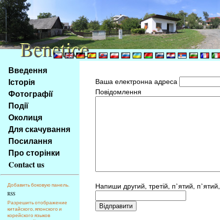
Benetice
Benetice
Na
Введення
obsah
Історія
Ваша електронна адреса
stránky
Повідомлення
Фотографії
Klávesové
Події
zkratky
na
Околиця
tomto
Для скачування
webu
Посилання
-
Про сторінки
základní
Contact us
Hlavní
strana
Напиши другий, третій, п’ятий, п’ятий
Добавить боковую панель.
RSS
Разрешить отображение
китайского, японского и
корейского языков