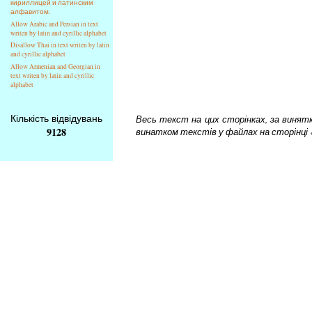
кириллицей и латинским
алфавитом.
Allow Arabic and Persian in text
writen by latin and cyrillic alphabet
Disallow Thai in text writen by latin
and cyrillic alphabet
Allow Armenian and Georgian in
text writen by latin and cyrillic
alphabet
Кількість відвідувань
Весь текст на цих сторінках, за винятком
9128
винатком текстів у файлах на сторінці