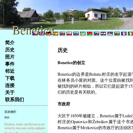
Benetice
Benetice
Na
简介
obsah
历史
历史
stránky
照片
Klávesové
Benetice的创立
事件
zkratky
na
邻近
Benetice的边界是Beňata;村
tomto
下载
在林务员小屋的对面。这个位置由被找到的陶瓷
webu
连接
被找到的碎片相似，所以它们是起源于15到1
-
关于
们的历史是有关联的。
základní
联系我们
Hlavní
市政府
strana
添加侧栏
大区于1850年被建立，Benetice属于Le
RSS
村庄的Opatovice和Žebrákov属于
Disallow Arabic and Persian in text
Benetice属于Mrzkovice的市政厅的活动区
writen by latin and cyrillic alphabet