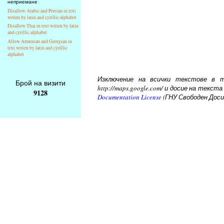
неприемане
Disallow Arabic and Persian in text
writen by latin and cyrillic alphabet
Disallow Thai in text writen by latin
and cyrillic alphabet
Allow Armenian and Georgian in
text writen by latin and cyrillic
alphabet
Изключение на всички текстове в то
Брой на визити
http://maps.google.com/ и досие на тек
9128
Documentation License
(ГНУ Свободен Доси