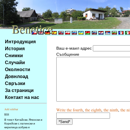
Benetice
Benetice
Na
Интродукция
obsah
История
Ваш е-маил адрес
stránky
Съобщение
Снимки
Klávesové
Случайи
zkratky
na
Околности
tomto
Довнлоад
webu
Свръзки
-
За страници
základní
Контакт на нас
Hlavní
strana
Write
the fourth
,
the eighth
,
the ninth
,
the n
Add sidebar
RSS
В текст Китайски, Японски и
Корейски с латински и
кирилица азбука е