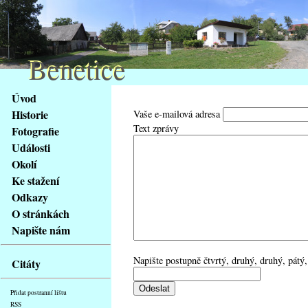
Benetice
Benetice
Na
Úvod
obsah
Historie
Vaše e-mailová adresa
stránky
Text zprávy
Fotografie
Klávesové
Události
zkratky
na
Okolí
tomto
Ke stažení
webu
Odkazy
-
O stránkách
základní
Napište nám
Hlavní
strana
Napište postupně čtvrtý, druhý, druhý, pátý,
Citáty
Přidat postranní lištu
RSS