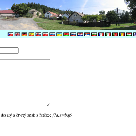
 desátý a čtvrtý znak z řetězce
f7azsmbaj9