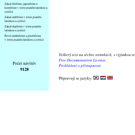
Zakaž čínštinu, japonštinu a
korejštinu v textu psaném latinkou a
cyrilicí
Zakaž arabštinu v textu psaném
latinkou a cyrilicí
Zakaž thajštinu v textu psaném
latinkou a cyrilicí
Povol arménštinu a gruzínštinu
v textu psaném latinkou a cyrilicí
Veškerý text na těchto stránkách, s výjimkou t
Free Documentation License
.
Počet návštěv
Prohlášení o přístupnosti.
9128
Připravují se jazyky: