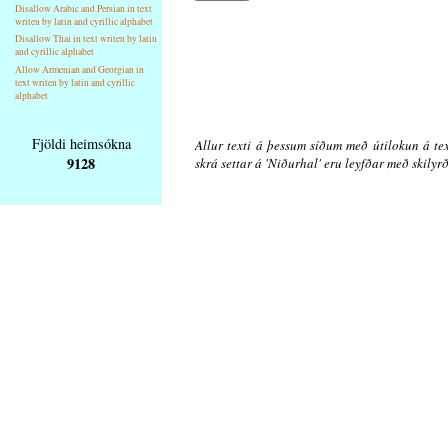
Disallow Arabic and Persian in text
writen by latin and cyrillic alphabet
Disallow Thai in text writen by latin
and cyrillic alphabet
Allow Armenian and Georgian in
text writen by latin and cyrillic
alphabet
Fjöldi heimsókna
Allur texti á þessum síðum með útilokun á tex
9128
skrá settar á 'Niðurhal' eru leyfðar með skily