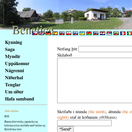
Benetice
Benetice
Na
Kynning
obsah
Saga
Netfang þitt
stránky
Skilaboð
Myndir
Klávesové
Uppákomur
zkratky
na
Nágrenni
tomto
Niðurhal
webu
Tenglar
-
Um síður
základní
Hafa samband
Hlavní
strana
Skrifaðu í níunda
(the ninth)
, áttunda
(the e
Add sidebar
RSS
eighth)
staf úr kóðanum
zt930caxsz
Banna kínverska, japanska og
kóreska texta skrifaða með latínu og
Kýrillísku letri