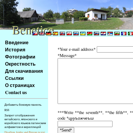
Benetice
Benetice
Na
Введение
obsah
История
*Your e-mail address*
stránky
*Message*
Фотографии
Klávesové
Окрестность
zkratky
na
Для скачивания
tomto
Ссылки
webu
О страницах
-
Contact us
základní
Hlavní
Добавить боковую панель.
strana
RSS
***Write **the seventh**, **the fifth**, **
Запрет отображения
code *
цууъожчеъш
китайского, японского и
корейского языков латинским
алфавитом и кириллицей
Disallow Arabic and Persian in text