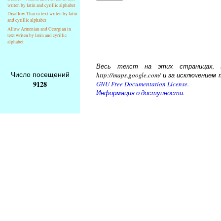
writen by latin and cyrillic alphabet
Disallow Thai in text writen by latin
and cyrillic alphabet
Allow Armenian and Georgian in
text writen by latin and cyrillic
alphabet
Весь текст на этих страницах, за
Число посещений
http://maps.google.com/ и за исключени
9128
GNU Free Documentation License
.
Информация о доступности.