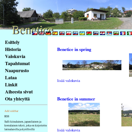
Benetice
Benetice
Na
Esittely
obsah
Historia
Benetice in spring
stránky
Valokuvia
Klávesové
Tapahtumat
zkratky
na
Naapurusto
tomto
Lataa
lisää valokuvia
webu
Linkit
-
Aiheesta sivut
základní
Ota yhteyttä
Benetice in summer
Hlavní
strana
Add sidebar
RSS
Salli kiinalainen, japanilainen ja
korealainen teksti, joka on kirjoitettu
latinalaisilla ja kyrillisillä
lisää valokuvia