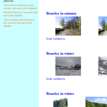
aakkosilla.
Allow Arabic and Persian in text
writen by latin and cyrillic alphabet
Benetice in autumn
Disallow Thai in text writen by latin
and cyrillic alphabet
Allow Armenian and Georgian in
text writen by latin and cyrillic
alphabet
lisää valokuvia
Benetice in winter
lisää valokuvia
Benetice in winter