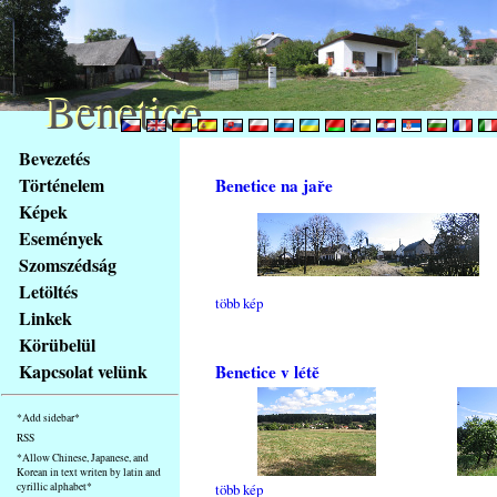
Benetice
Benetice
Na
Bevezetés
obsah
Történelem
Benetice na jaře
stránky
Képek
Klávesové
Események
zkratky
na
Szomszédság
tomto
Letöltés
több kép
webu
Linkek
-
Körübelül
základní
Kapcsolat velünk
Benetice v létě
Hlavní
strana
*Add sidebar*
RSS
*Allow Chinese, Japanese, and
Korean in text writen by latin and
cyrillic alphabet*
több kép