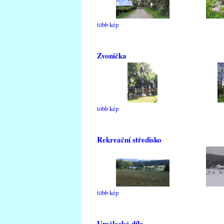
több kép
Zvonička
több kép
Rekreační středisko
több kép
Umělecká díla