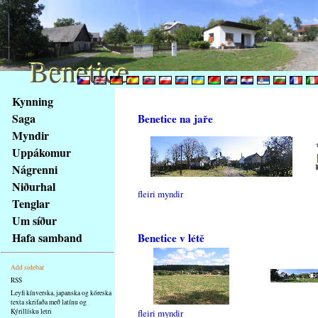
Benetice
Benetice
Na
Kynning
obsah
Saga
Benetice na jaře
stránky
Myndir
Klávesové
Uppákomur
zkratky
na
Nágrenni
tomto
Niðurhal
fleiri myndir
webu
Tenglar
-
Um síður
základní
Hafa samband
Benetice v létě
Hlavní
strana
Add sidebar
RSS
Leyfi kínverska, japanska og kóreska
texta skrifaða með latínu og
Kýrillísku letri
fleiri myndir