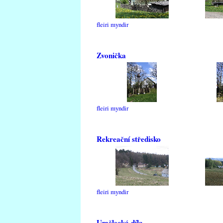
fleiri myndir
Zvonička
fleiri myndir
Rekreační středisko
fleiri myndir
Umělecká díla