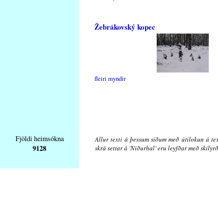
Žebrákovský kopec
fleiri myndir
Fjöldi heimsókna
Allur texti á þessum síðum með útilokun á tex
9128
skrá settar á 'Niðurhal' eru leyfðar með skily