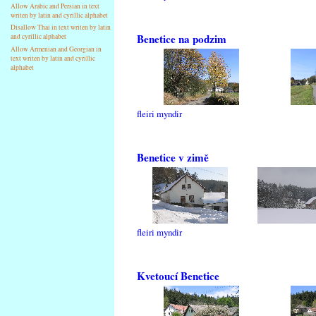
Allow Arabic and Persian in text
writen by latin and cyrillic alphabet
Disallow Thai in text writen by latin
Benetice na podzim
and cyrillic alphabet
Allow Armenian and Georgian in
text writen by latin and cyrillic
alphabet
fleiri myndir
Benetice v zimě
fleiri myndir
Kvetoucí Benetice