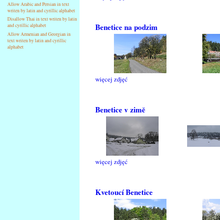
Allow Arabic and Persian in text
writen by latin and cyrillic alphabet
Disallow Thai in text writen by latin
Benetice na podzim
and cyrillic alphabet
Allow Armenian and Georgian in
text writen by latin and cyrillic
alphabet
więcej zdjęć
Benetice v zimě
więcej zdjęć
Kvetoucí Benetice