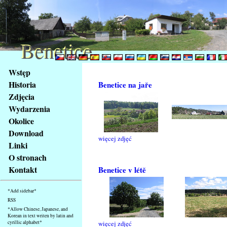
Benetice
Benetice
Na
Wstęp
obsah
Historia
Benetice na jaře
stránky
Zdjęcia
Klávesové
Wydarzenia
zkratky
na
Okolice
tomto
Download
więcej zdjęć
webu
Linki
-
O stronach
základní
Kontakt
Benetice v létě
Hlavní
strana
*Add sidebar*
RSS
*Allow Chinese, Japanese, and
Korean in text writen by latin and
cyrillic alphabet*
więcej zdjęć