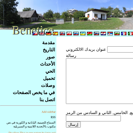
Benetice
Benetice
Na
مقدمة
obsah
التاريخ
عنوان بريدك الالكتروني
stránky
رسالة
صور
Klávesové
الأحداث
zkratky
na
الحي
tomto
تحميل
webu
وصلات
-
في ما يخص الصفحات
základní
اتصل بنا
Hlavní
strana
Add sidebar
RSS
السماح للصينية, اليابانية و الكورية في نص
مكتوب بالأبجدية اللاتينية و السيريلية
Disallow Thai in text writen by latin and