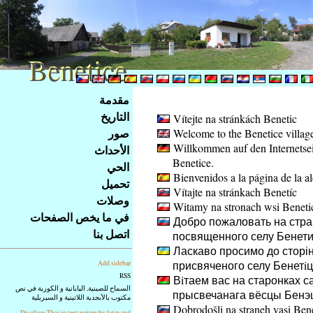
Benetice
Benetice
Na
مقدمة
obsah
التاريخ
Vítejte na stránkách Benetic
stránky
صور
Welcome to the Benetice villag
Klávesové
Willkommen auf den Internetsei
الأحداث
zkratky
Benetice.
na
الحي
Bienvenidos a la página de la a
tomto
تحميل
Vítajte na stránkach Benetíc
webu
وصلات
Witamy na stronach wsi Beneti
-
في ما يخص الصفحات
Добро пожаловать на стра
základní
اتصل بنا
посвященного селу Бенет
Hlavní
Ласкаво просимо до сторін
strana
присвяченого селу Бенетiц
Add sidebar
RSS
Вiтаем вас на старонках с
السماح للصينية, اليابانية و الكورية في نص
прысвечанага вёсцы Бенэ
مكتوب بالأبجدية اللاتينية و السيريلية
Dobrodošli na straneh vasi Ben
Disallow Thai in text writen by latin and